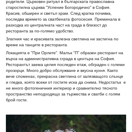
родители. Църковен ритуал в българската православна
старостилна църква "Успение Богородично" в София.
Красив, обширен и светъл храм. След кратка почивка,
последва времето за сватбената фотосесия. Преминала в
разходка из централната част на града в близост до
ресторанта за по-голямо удобство.
Златния час и красивата залезна светлина ни застигна по
време на танците в ресторанта.
Локацията е "При Орлите". Малък "П" образен ресторант на
върха на административна сграда в центъра на София.
Ресторантът заема целия последен етаж, обграден с големи
прозорци. Много добро обслужване и вкусна кухня. Както
вече споменах, прекрасна светлина от залязващото слънце
и гледка, която всеки от гостите иска да снима. Недостатък е
не много фотогеничния интериор и сравнително тясното
пространство неподходящо за тържества и сватби с голям
брой гости.