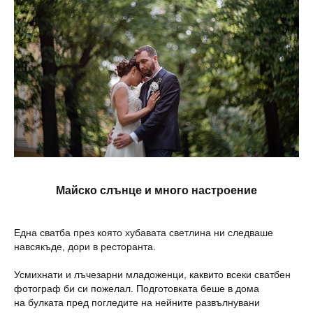
Майско слънце и много настроение
Една сватба през която хубавата светлина ни следваше
навсякъде, дори в ресторанта.
Усмихнати и лъчезарни младоженци, каквито всеки сватбен
фотограф би си пожелал. Подготовката беше в дома
на булката пред погледите на нейните развълнувани