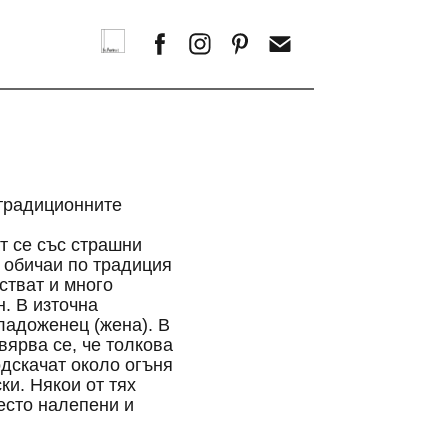
 традиционните
т се със страшни
и обичаи по традиция
стват и много
. В източна
ладоженец (жена). В
вярва се, че толкова
одскачат около огъня
ки. Някои от тях
есто налепени и