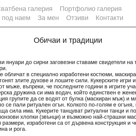
ватбена галерия
Портфолио галерия
 под наем
За мен
Отзиви
Контакти
Обичаи и традиции
ви януари до сирни заговезни ставаме свидетели на
гри.
е обличат в специално изработени костюми, маскира
 гонят злите духове и лошите сили. Кукерските игри 
от мъже, въпреки, че последните години в игрите уча
ерска дружина си има водач, който единствен е женен
ия групите да се водят от булка (маскиран мъж) и м
о се пали ритуален огън. Колкото по-голям е огъня, 
ща сила има. Кукерите танцуват ритуални танци и п
ронзови хлопки (звънци) и възможно най-страшни мас
 размери, изработени са от дървена конструкция и ч
ина и рога.