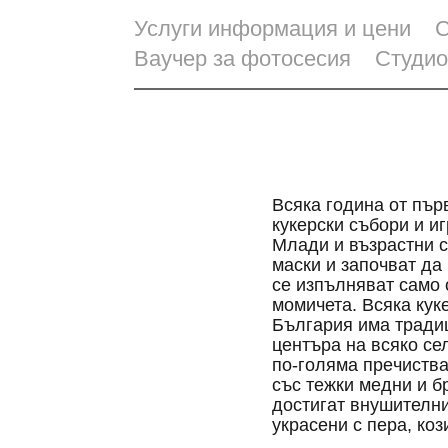
Услуги информация и цени
С
Ваучер за фотосесия
Студио
Всяка година от пър
кукерски събори и и
Млади и възрастни с
маски и започват да
се изпълняват само 
момичета. Всяка кук
България има традиц
центъра на всяко сел
по-голяма прeчиства
със тежки медни и б
достигат внушителни
украсени с пера, коз